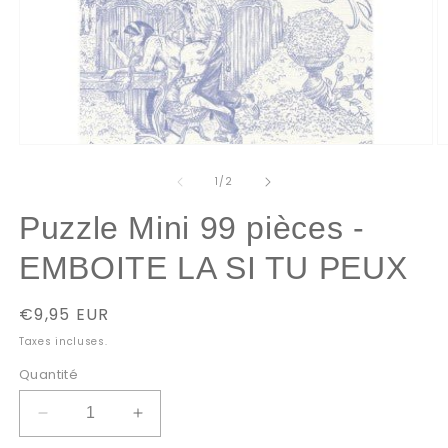
Ouvrir
O
le
le
média
m
de
1
/
2
1
2
dans
d
Puzzle Mini 99 pièces -
une
u
fenêtre
f
modale
m
EMBOITE LA SI TU PEUX
Prix
€9,95 EUR
habituel
Taxes incluses.
Quantité
Réduire
Augmenter
la
la