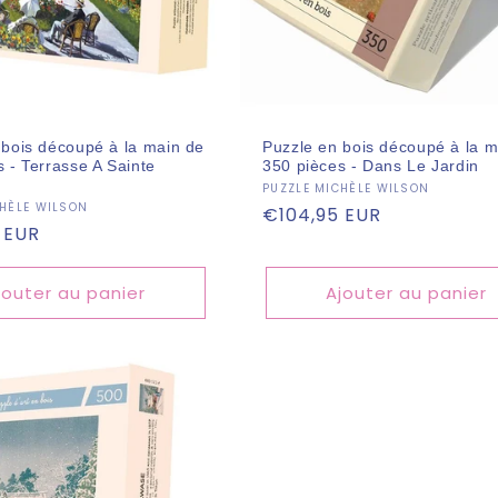
 bois découpé à la main de
Puzzle en bois découpé à la m
 - Terrasse A Sainte
350 pièces - Dans Le Jardin
Fournisseur :
PUZZLE MICHÈLE WILSON
eur :
CHÈLE WILSON
Prix
€104,95 EUR
 EUR
habituel
l
jouter au panier
Ajouter au panier