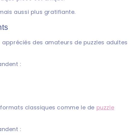
mais aussi plus gratifiante.
nts
t appréciés des amateurs de puzzles adultes
andent :
aux formats classiques comme le de
puzzle
andent :