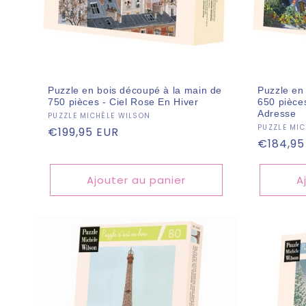
Puzzle en bois découpé à la main de
Puzzle en
750 pièces - Ciel Rose En Hiver
650 pièces
Adresse
Fournisseur :
PUZZLE MICHÈLE WILSON
Fourniss
PUZZLE MI
Prix
€199,95 EUR
Prix
€184,95
habituel
habitue
Ajouter au panier
A