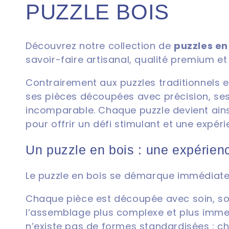
C
PUZZLE BOIS
o
Découvrez notre collection de
puzzles en
savoir-faire artisanal, qualité premium et
l
Contrairement aux puzzles traditionnels en
l
ses pièces découpées avec précision, ses
incomparable. Chaque puzzle devient ain
e
pour offrir un défi stimulant et une expéri
c
Un puzzle en bois : une expérien
t
Le puzzle en bois se démarque immédiateme
Chaque pièce est découpée avec soin, sou
i
l’assemblage plus complexe et plus immers
n’existe pas de formes standardisées : c