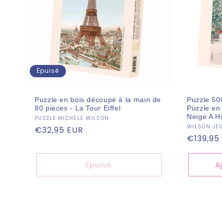
Épuisé
Puzzle en bois découpé à la main de
Puzzle 50
80 pièces - La Tour Eiffel
Puzzle en
Neige A Hi
Fournisseur :
PUZZLE MICHÈLE WILSON
Fourniss
WILSON JE
Prix
€32,95 EUR
Prix
€139,95
habituel
habitue
Épuisé
A