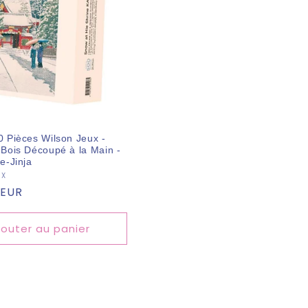
0 Pièces Wilson Jeux -
 Bois Découpé à la Main -
e-Jinja
eur :
UX
 EUR
l
jouter au panier