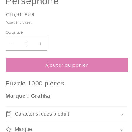
Perséphone
Prix
€15,95 EUR
habituel
Taxes incluses.
Quantité
Réduire
Augmenter
la
la
quantité
quantité
Ajouter au panier
de
de
Puzzle
Puzzle
1000
1000
Puzzle 10
00 pièces
Pièces
Pièces
-
-
Marque : Grafika
Perséphone
Perséphone
Caractéristiques produit
Marque