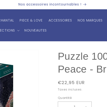
Nos accessoires incontournables !
CHANTAL
PIECE & LOVE
ACCESSOIRES
NOS MARQUES
LECTIONS
NOUVEAUTES
Puzzle 10
Peace - B
Prix
€22,95 EUR
habituel
Taxes incluses.
Quantité