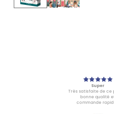
Super beau !
Super
Le puzzle est très beau,
Très satisfaite de ce 
l'envoi était très soigné
bonne qualité e
'ai même commandé deux
commande rapid
utres puzzles suite à cet
achat ;)