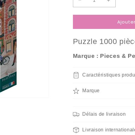
Réduire
Augmenter
la
la
quantité
quantité
Ajoute
de
de
Puzzle
Puzzle
1000
1000
Puzzle 10
00 piè
Pièces
Pièces
Pieces
Pieces
&amp;
&amp;
Marque : Pieces & P
Peace
Peace
-
-
Bruges
Bruges
Caractéristiques produ
à
à
Noël
Noël
Marque
Délais de livraison
Livraison international