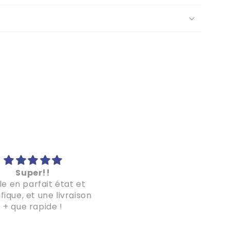
Super!!
Super!
le en parfait état et
Le puzzle est magnifique
ique, et une livraison
la livraison a été plus q
+ que rapide !
rapide!
Je recommande les yeu
fermés