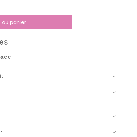
r au panier
ces
eace
it
e