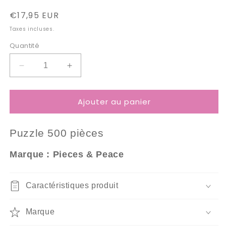
Prix
€17,95 EUR
habituel
Taxes incluses.
Quantité
Réduire
Augmenter
la
la
quantité
quantité
Ajouter au panier
de
de
Puzzle
Puzzle
500
500
Puzzle 5
00 pièces
Pièces
Pièces
Pieces
Pieces
Marque : Pieces & Peace
&amp;
&amp;
Peace
Peace
-
-
Caractéristiques produit
Ville
Ville
Fantôme
Fantôme
Marque