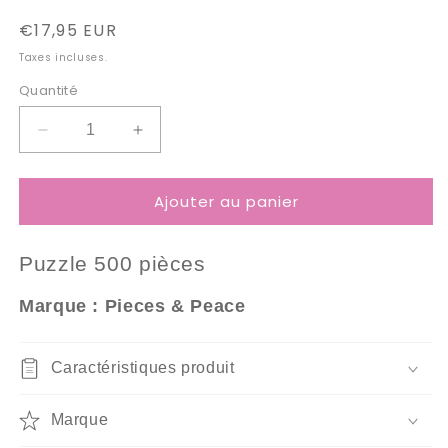
Prix
€17,95 EUR
habituel
Taxes incluses.
Quantité
Réduire
Augmenter
la
la
quantité
quantité
Ajouter au panier
de
de
Puzzle
Puzzle
500
500
Puzzle 5
00 pièces
Pièces
Pièces
Pieces
Pieces
Marque : Pieces & Peace
&amp;
&amp;
Peace
Peace
-
-
Caractéristiques produit
Dans
Dans
la
la
Serre
Serre
Marque