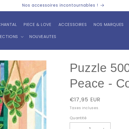
Nos accessoires incontournables !
CHANTAL
PIECE & LOVE
ACCESSOIRES
NOS MARQUES
LECTIONS
NOUVEAUTES
Puzzle 50
Peace - Co
Prix
€17,95 EUR
habituel
Taxes incluses.
Quantité