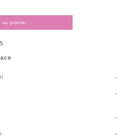
r au panier
s
eace
it
e