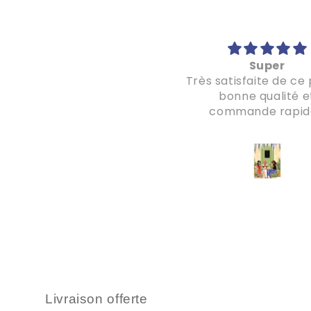
Super beau !
Super
Le puzzle est très beau,
Très satisfaite de ce 
l'envoi était très soigné
bonne qualité e
'ai même commandé deux
commande rapid
utres puzzles suite à cet
achat ;)
Livraison offerte