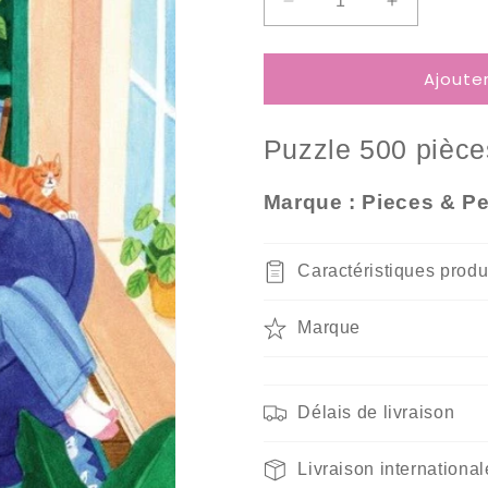
Réduire
Augmenter
la
la
quantité
quantité
Ajoute
de
de
Puzzle
Puzzle
500
500
Puzzle 500
pièce
Pièces
Pièces
Pieces
Pieces
&amp;
&amp;
Marque : Pieces & P
Peace
Peace
-
-
Coin
Coin
Caractéristiques produ
Lecture
Lecture
Vert
Vert
Marque
Délais de livraison
Livraison international