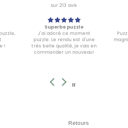
sur 213 avis
Superbe puzzle
puzzle,
J'ai adoré ce moment
Puzz
t
puzzle. Le rendu est d'une
magnif
e !
très belle qualité, je vais en
commander un nouveau!
Retours