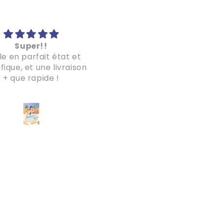
Super!!
Super!
le en parfait état et
Le puzzle est magnifique
ique, et une livraison
la livraison a été plus q
+ que rapide !
rapide!
Je recommande les yeu
fermés