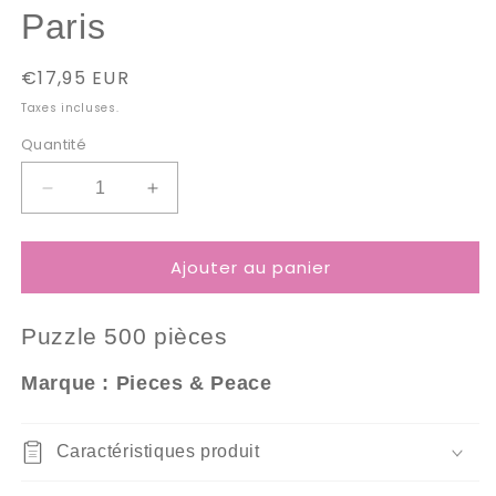
Paris
Prix
€17,95 EUR
habituel
Taxes incluses.
Quantité
Réduire
Augmenter
la
la
quantité
quantité
Ajouter au panier
de
de
Puzzle
Puzzle
500
500
Puzzle 5
00 pièces
Pièces
Pièces
Pieces
Pieces
Marque : Pieces & Peace
&amp;
&amp;
Peace
Peace
-
-
Caractéristiques produit
Christmas
Christmas
in
in