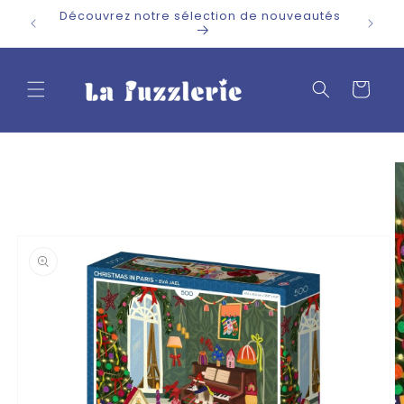
et
Découvrez notre sélection de nouveautés
passer
au
contenu
Panier
Passer aux
informations
produits