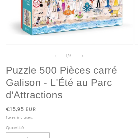
Ouvrir
O
le
le
média
m
de
1
/
6
1
2
dans
d
Puzzle 500 Pièces carré
une
u
fenêtre
f
modale
m
Galison - L'Été au Parc
d'Attractions
Prix
€15,95 EUR
habituel
Taxes incluses.
Quantité