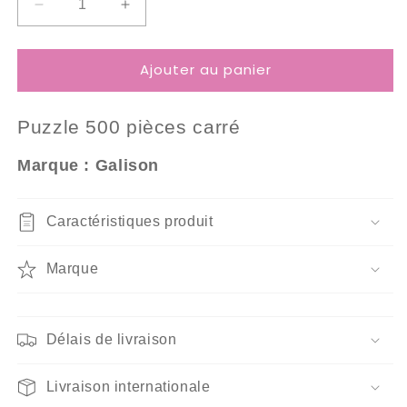
Réduire
Augmenter
la
la
quantité
quantité
Ajouter au panier
de
de
Puzzle
Puzzle
500
500
Puzzle 5
00 pièces carré
Pièces
Pièces
carré
carré
Marque : Galison
Galison
Galison
-
-
L&#39;Été
L&#39;Été
Caractéristiques produit
au
au
Parc
Parc
d&#39;Attractions
d&#39;Attractions
Marque
Délais de livraison
Livraison internationale