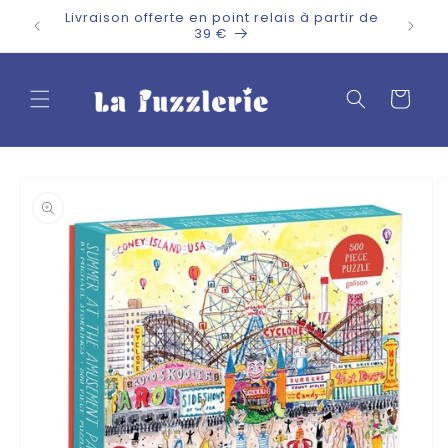
et
Livraison offerte en point relais à partir de
passer
39 €
au
contenu
Panier
Passer aux
informations
produits