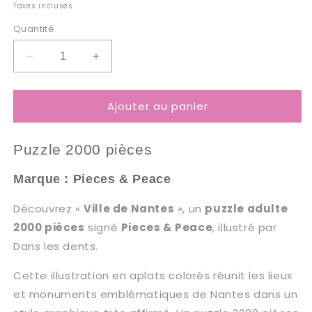
habituel
Taxes incluses.
Quantité
Réduire
Augmenter
la
la
quantité
quantité
Ajouter au panier
de
de
Puzzle
Puzzle
2000
2000
Puzzle 2000
pièces
Pièces
Pièces
Pieces
Pieces
Marque : Pieces & Peace
&amp;
&amp;
Peace
Peace
Découvrez «
Ville de Nantes
», un
puzzle adulte
-
-
Ville
Ville
2000 pièces
signé
Pieces & Peace
, illustré par
de
de
Dans les dents.
Nantes
Nantes
Cette illustration en aplats colorés réunit les lieux
et monuments emblématiques de Nantes dans un