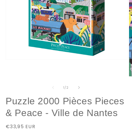
Ouvrir
le
média
1
O
dans
le
une
m
de
1
/
2
fenêtre
2
modale
d
Puzzle 2000 Pièces Pieces
u
f
m
& Peace - Ville de Nantes
Prix
€33,95 EUR