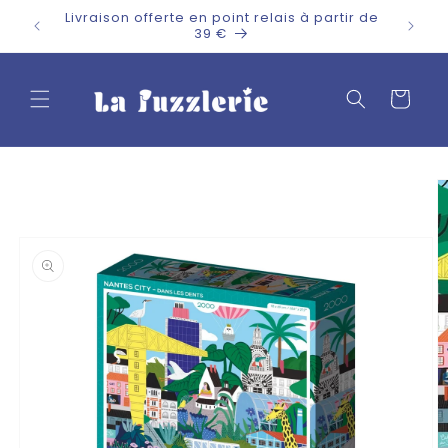
et
Livraison offerte en point relais à partir de
passer
39 €
au
contenu
Panier
Passer aux
informations
produits