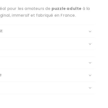
déal pour les amateurs de
puzzle adulte
à la
iginal, immersif et fabriqué en France.
it
e