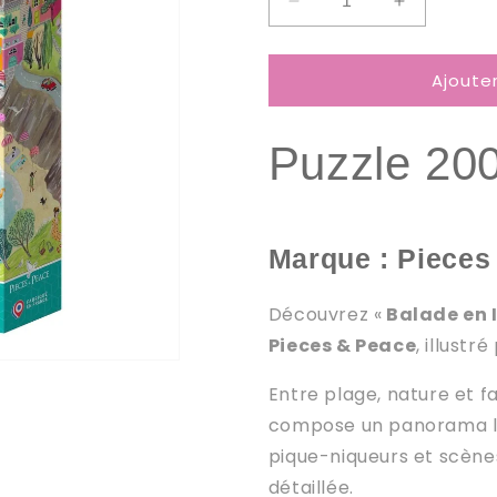
Réduire
Augmenter
la
la
quantité
quantité
Ajoute
de
de
Puzzle
Puzzle
2000
2000
Puzzle 20
Pièces
Pièces
Pieces
Pieces
&amp;
&amp;
Peace
Peace
-
-
Marque : Pieces
Balade
Balade
en
en
Découvrez «
Balade en 
Italie
Italie
Pieces & Peace
, illustr
Entre plage, nature et f
compose un panorama lu
pique-niqueurs et scènes
détaillée.