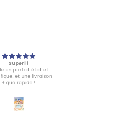
Super!!
Super!
le en parfait état et
Le puzzle est magnifique
ique, et une livraison
la livraison a été plus q
+ que rapide !
rapide!
Je recommande les yeu
fermés