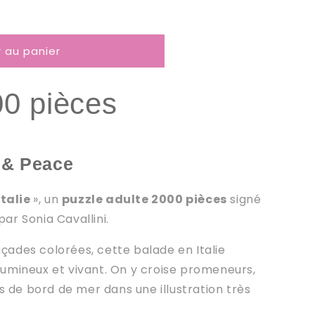
r au panier
00
pièces
 & Peace
Italie
», un
puzzle adulte 2000 pièces
signé
é par Sonia Cavallini.
açades colorées, cette balade en Italie
mineux et vivant. On y croise promeneurs,
 de bord de mer dans une illustration très