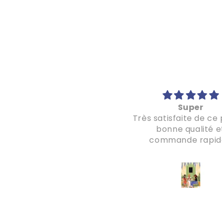
Super beau !
Super
Le puzzle est très beau,
Très satisfaite de ce 
l'envoi était très soigné
bonne qualité e
'ai même commandé deux
commande rapid
utres puzzles suite à cet
achat ;)