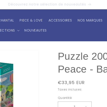
Découvrez notre sélection de nouveautés
CHANTAL
PIECE & LOVE
ACCESSOIRES
NOS MARQUES
LECTIONS
NOUVEAUTES
Puzzle 20
Peace - Ba
Prix
€33,95 EUR
habituel
Taxes incluses.
Quantité