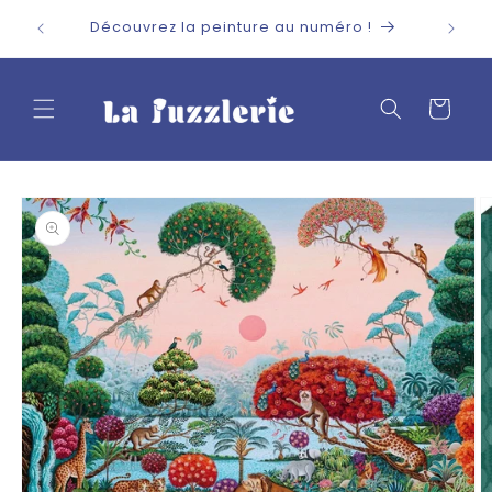
et
passer
Découvrez la peinture au numéro !
au
contenu
Panier
Passer aux
informations
produits