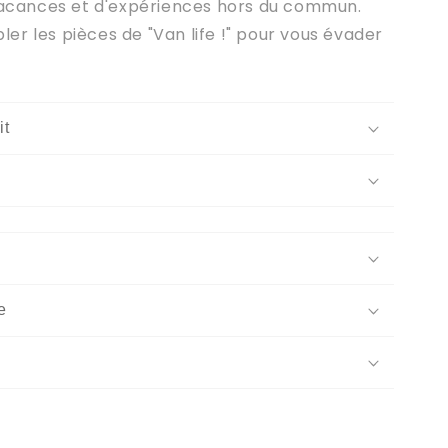
vacances et d'expériences hors du commun.
 les pièces de "Van life !" pour vous évader
it
e