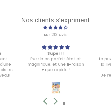
Nos clients s'expriment
sur 213 avis
e
Super!!
ment
Puzzle en parfait état et
Le pu
 d'une
magnifique, et une livraison
la li
vais en
+ que rapide !
veau!
Je r