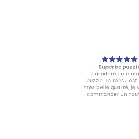
Super
Superbe puzzl
ès satisfaite de ce puzzle,
J'ai adoré ce mo
bonne qualité et
puzzle. Le rendu est
commande rapide !
très belle qualité, je 
commander un nou