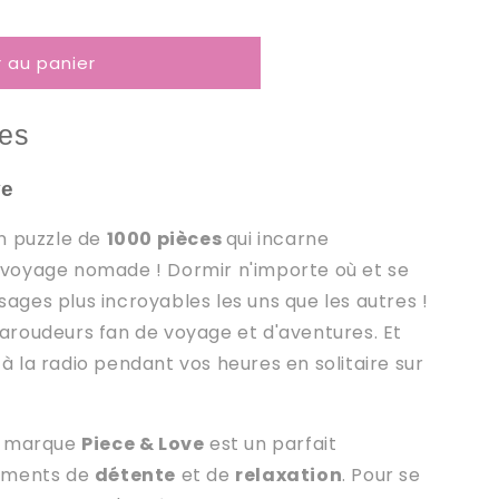
r au panier
ces
ve
un puzzle de
1000 pièces
qui
incarne
u voyage nomade ! Dormir n'importe où et se
sages plus incroyables les uns que les autres !
baroudeurs fan de voyage et d'aventures. Et
 à la radio pendant vos heures en solitaire sur
la marque
Piece & Love
est un parfait
oments de
détente
et de
relaxation
. Pour se