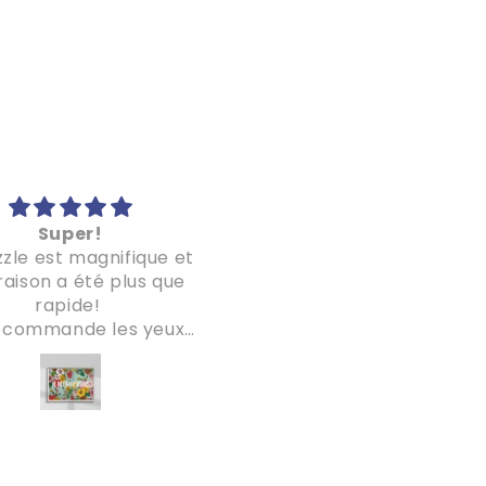
Super!
Superbe puzzle
zzle est magnifique et
Un beau packaging, de
vraison a été plus que
pièces de qualité pour 
rapide!
dessin très original
ecommande les yeux
fermés