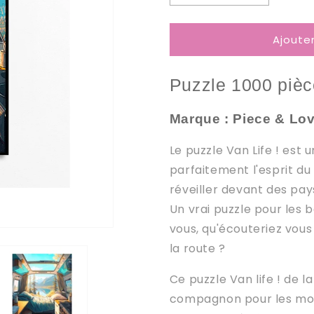
la
la
quantité
quantité
Ajoute
de
de
Puzzle
Puzzle
1000
1000
Puzzle 1000 piè
pièces
pièces
-
-
Van
Van
Marque : Piece & Lo
life
life
!
!
Le puzzle Van Life ! est 
parfaitement l'esprit d
réveiller devant des pay
Un vrai puzzle pour les 
vous, qu'écouteriez vous
la route ?
Ce puzzle Van life ! de 
compagnon pour les m