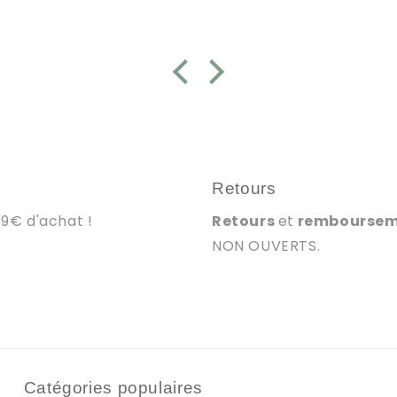
satinée est super agréable
quest
et surtout, surtout, il n'y a
re
pas de reflet grâce à la
copa
surface mate, donc c'est
top pour le faire aussi le soir
avec une lampe ! C'est peut
être un détail mais il fallait y
penser ! Bravo 👍
Retours
39€ d'achat !
Retours
et
rembourse
NON OUVERTS.
Catégories populaires