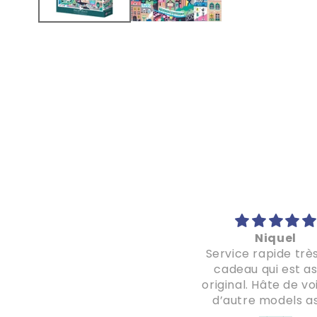
Parfait
Niquel
J ai commandé 4 puzzle
Service rapide trè
pour les fêtes pour des
cadeau qui est a
jeunes adultes entre 18 et
original. Hâte de voi
24 ans…le cadeau a
d’autre models a
vraiment plu, la puzzlerie
rapidement !