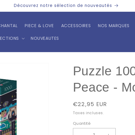
Découvrez notre sélection de nouveautés
CHANTAL
PIECE & LOVE
ACCESSOIRES
NOS MARQUES
LECTIONS
NOUVEAUTES
Puzzle 10
Peace - M
Prix
€22,95 EUR
habituel
Taxes incluses.
Quantité