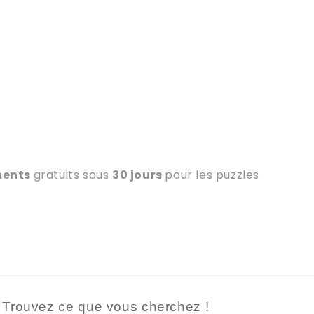
ions (moins de 2h)!! Je
et des couleurs sont a
commenderais aux
rendez-vous ! Je ne va
ins ! (Et des puzzles)
pas m’arrêter là ! En pl
l’envoie du colis a été
rapide ! En conclusion 
expérience au top !
ments
gratuits sous
30 jours
pour les puzzles
Trouvez ce que vous cherchez !