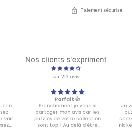
Paiement sécurisé
Nos clients s'expriment
sur 213 avis
Parfait 👍
s bon
Franchement je voulais
Je v
ssez
partager mon avis car les
puz
r voir
puzzles de votre collection
comm
ssez
sont top ! Au delà d'être
nicke
super beaux, la finition
réact