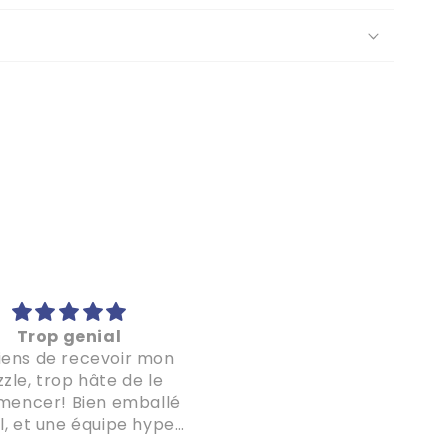
Trop genial
Génial !
iens de recevoir mon
Première fois avec un
zle, trop hâte de le
puzzle 1000 pieces, un 
encer! Bien emballé
difficile au début mais ç
l, et une équipe hyper
valait la peine ! Le rendu
ive pour repondre aux
super, la qualité des piè