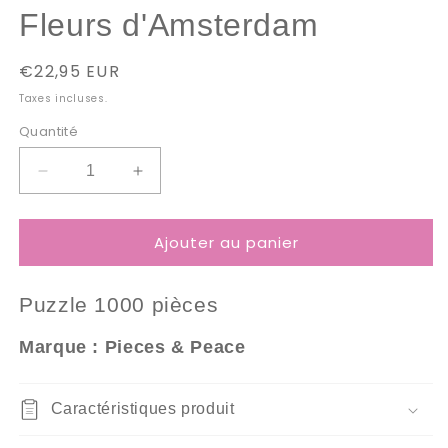
Fleurs d'Amsterdam
Prix
€22,95 EUR
habituel
Taxes incluses.
Quantité
Réduire
Augmenter
la
la
quantité
quantité
Ajouter au panier
de
de
Puzzle
Puzzle
1000
1000
Puzzle 1000
pièces
Pièces
Pièces
Pieces
Pieces
Marque : Pieces & Peace
&amp;
&amp;
Peace
Peace
-
-
Caractéristiques produit
Marché
Marché
aux
aux