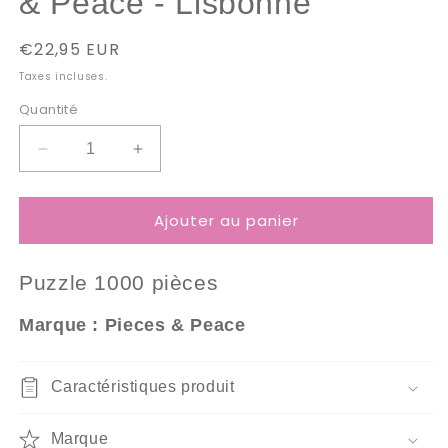
& Peace - Lisbonne
Prix
€22,95 EUR
habituel
Taxes incluses.
Quantité
Réduire
Augmenter
la
la
quantité
quantité
Ajouter au panier
de
de
Puzzle
Puzzle
1000
1000
Puzzle 10
00 pièces
Pièces
Pièces
Pieces
Pieces
Marque : Pieces & Peace
&amp;
&amp;
Peace
Peace
-
-
Caractéristiques produit
Lisbonne
Lisbonne
Marque