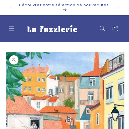
et
Découvrez notre sélection de nouveautés
passer
au
contenu
Panier
Passer aux
informations
produits