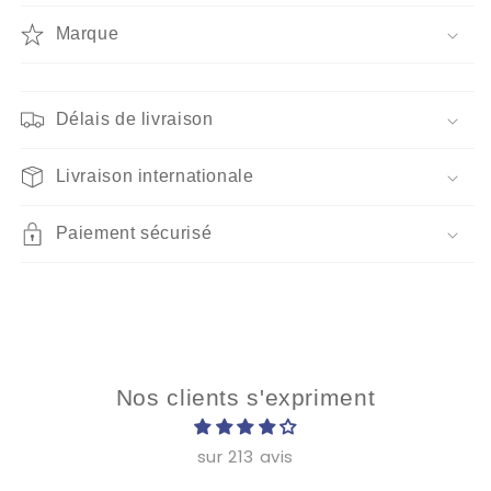
Village
Village
Pain
Pain
Marque
d&#39;Epice
d&#39;Epice
Délais de livraison
Livraison internationale
Paiement sécurisé
Nos clients s'expriment
sur 213 avis