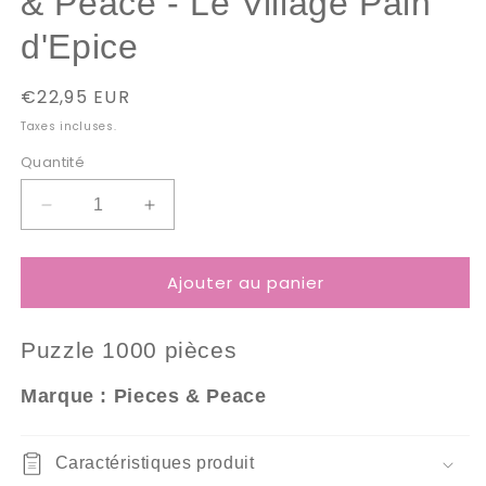
& Peace - Le Village Pain
d'Epice
Prix
€22,95 EUR
habituel
Taxes incluses.
Quantité
Réduire
Augmenter
la
la
quantité
quantité
Ajouter au panier
de
de
Puzzle
Puzzle
1000
1000
Puzzle 1000
pièces
Pièces
Pièces
Pieces
Pieces
Marque : Pieces & Peace
&amp;
&amp;
Peace
Peace
-
-
Caractéristiques produit
Le
Le