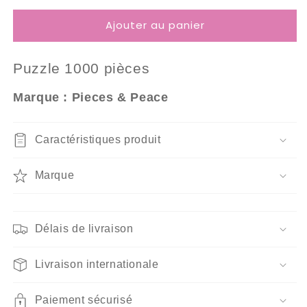
quantité
quantité
Ajouter au panier
de
de
Puzzle
Puzzle
1000
1000
Puzzle 10
00 pièces
Pièces
Pièces
Pieces
Pieces
Marque : Pieces & Peace
&amp;
&amp;
Peace
Peace
-
-
Caractéristiques produit
Honeybea
Honeybea
Marque
Délais de livraison
Livraison internationale
Paiement sécurisé