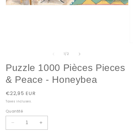
Ouvrir
le
média
1
dans
une
fenêtre
modale
O
le
m
de
1
/
2
2
d
Puzzle 1000 Pièces Pieces
u
f
m
& Peace - Honeybea
Prix
€22,95 EUR
habituel
Taxes incluses.
Quantité
Réduire
Augmenter
la
la