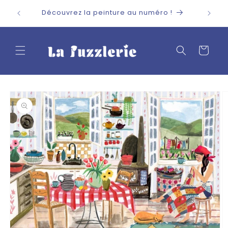
et
passer
Découvrez la peinture au numéro !
au
contenu
Panier
Passer aux
informations
produits