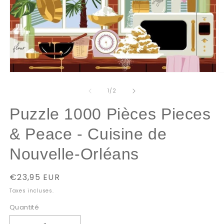
Ouvrir
O
le
le
média
m
de
1
/
2
1
2
dans
d
Puzzle 1000 Pièces Pieces
une
u
fenêtre
f
modale
m
& Peace - Cuisine de
Nouvelle-Orléans
Prix
€23,95 EUR
habituel
Taxes incluses.
Quantité