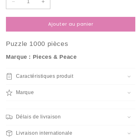
Réduire
Augmenter
la
la
quantité
quantité
Ajouter au panier
de
de
Puzzle
Puzzle
1000
1000
Puzzle 10
00 pièces
Pièces
Pièces
Pieces
Pieces
Marque : Pieces & Peace
&amp;
&amp;
Peace
Peace
-
-
Caractéristiques produit
Cuisine
Cuisine
de
de
Nouvelle-
Nouvelle-
Marque
Orléans
Orléans
Délais de livraison
Livraison internationale