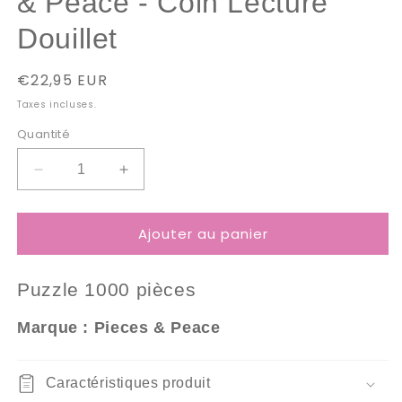
& Peace - Coin Lecture
Douillet
Prix
€22,95 EUR
habituel
Taxes incluses.
Quantité
Réduire
Augmenter
la
la
quantité
quantité
Ajouter au panier
de
de
Puzzle
Puzzle
1000
1000
Puzzle 10
00 pièces
Pièces
Pièces
Pieces
Pieces
Marque : Pieces & Peace
&amp;
&amp;
Peace
Peace
-
-
Caractéristiques produit
Coin
Coin