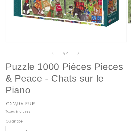
O
le
m
2
d
Ouvrir
u
le
f
média
de
1
/
2
m
1
dans
Puzzle 1000 Pièces Pieces
une
fenêtre
modale
& Peace - Chats sur le
Piano
Prix
€22,95 EUR
habituel
Taxes incluses.
Quantité