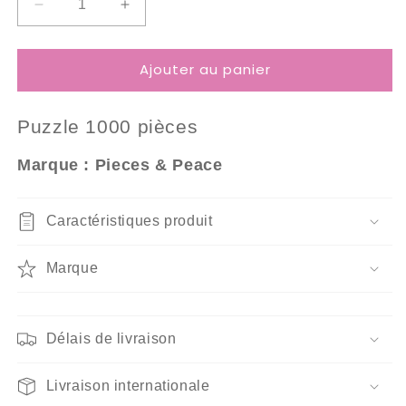
Réduire
Augmenter
la
la
quantité
quantité
Ajouter au panier
de
de
Puzzle
Puzzle
1000
1000
Puzzle 10
00 pièces
Pièces
Pièces
Pieces
Pieces
Marque : Pieces & Peace
&amp;
&amp;
Peace
Peace
-
-
Caractéristiques produit
Chats
Chats
sur
sur
le
le
Marque
Piano
Piano
Délais de livraison
Livraison internationale