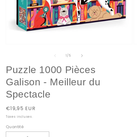
Ouvrir
O
le
le
média
m
de
1
/
5
1
2
dans
d
Puzzle 1000 Pièces
une
u
fenêtre
f
modale
m
Galison - Meilleur du
Spectacle
Prix
€19,95 EUR
habituel
Taxes incluses.
Quantité