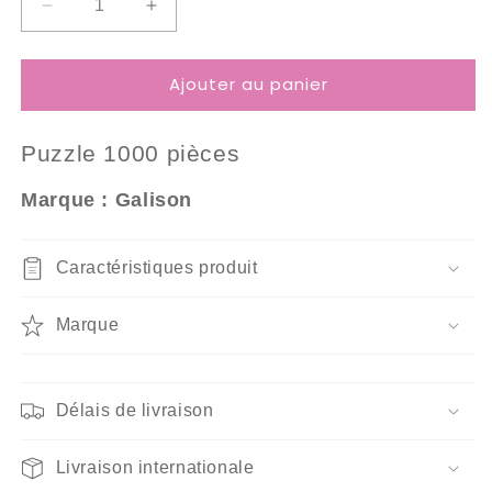
Réduire
Augmenter
la
la
quantité
quantité
Ajouter au panier
de
de
Puzzle
Puzzle
1000
1000
Puzzle 10
00 pièces
Pièces
Pièces
Galison
Galison
Marque : Galison
-
-
Meilleur
Meilleur
du
du
Caractéristiques produit
Spectacle
Spectacle
Marque
Délais de livraison
Livraison internationale