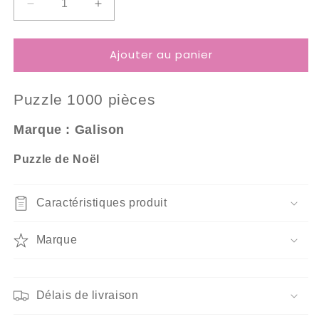
Réduire
Augmenter
la
la
quantité
quantité
Ajouter au panier
de
de
Puzzle
Puzzle
1000
1000
Puzzle 10
00 pièces
Pièces
Pièces
Galison
Galison
Marque : Galison
-
-
Cathédrale
Cathédrale
Saint-
Saint-
Puzzle de Noël
Patrick
Patrick
Caractéristiques produit
Marque
Délais de livraison