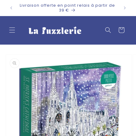
et
Livraison offerte en point relais à partir de
passer
39 €
au
contenu
Panier
Passer aux
informations
produits