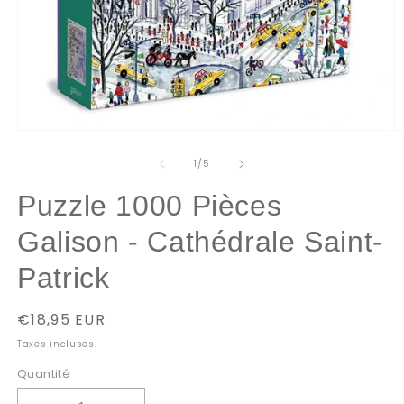
Ouvrir
O
le
le
média
m
de
1
/
5
1
2
dans
d
Puzzle 1000 Pièces
une
u
fenêtre
f
modale
m
Galison - Cathédrale Saint-
Patrick
Prix
€18,95 EUR
habituel
Taxes incluses.
Quantité