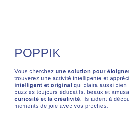
C
POPPIK
o
Vous cherchez
une solution pour éloigne
trouverez une activité intelligente et appré
l
intelligent et original
qui plaira aussi bie
puzzles toujours éducatifs, beaux et amus
l
curiosité et la créativité
, ils aident à déco
moments de joie avec vos proches.
e