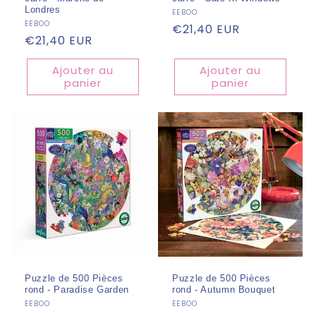
Londres
Fournisseur :
EEBOO
Fournisseur :
EEBOO
Prix
€21,40 EUR
Prix
€21,40 EUR
habituel
habituel
Ajouter au
Ajouter au
panier
panier
Puzzle de 500 Pièces
Puzzle de 500 Pièces
rond - Paradise Garden
rond - Autumn Bouquet
Fournisseur :
EEBOO
Fournisseur :
EEBOO