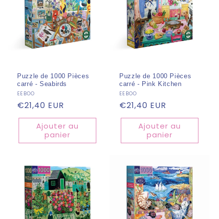
Puzzle de 1000 Pièces
Puzzle de 1000 Pièces
carré - Seabirds
carré - Pink Kitchen
Fournisseur :
EEBOO
Fournisseur :
EEBOO
Prix
€21,40 EUR
Prix
€21,40 EUR
habituel
habituel
Ajouter au
Ajouter au
panier
panier