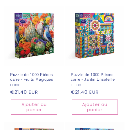
Puzzle de 1000 Pièces
Puzzle de 1000 Pièces
carré - Fruits Magiques
carré - Jardin Ensoleillé
Fournisseur :
EEBOO
Fournisseur :
EEBOO
Prix
€21,40 EUR
Prix
€21,40 EUR
habituel
habituel
Ajouter au
Ajouter au
panier
panier