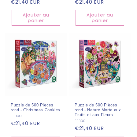
Prix
€21,40 EUR
Prix
€21,40 EUR
habituel
habituel
Ajouter au
Ajouter au
panier
panier
Puzzle de 500 Pièces
Puzzle de 500 Pièces
rond - Christmas Cookies
rond - Nature Morte aux
Fruits et aux Fleurs
Fournisseur :
EEBOO
Fournisseur :
EEBOO
Prix
€21,40 EUR
Prix
€21,40 EUR
habituel
habituel