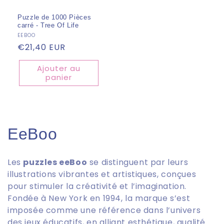
Puzzle de 1000 Pièces
carré - Tree Of Life
Fournisseur :
EEBOO
Prix
€21,40 EUR
habituel
Ajouter au
panier
C
EeBoo
o
Les
puzzles
eeBoo
se distinguent par leurs
l
illustrations vibrantes et artistiques, conçues
pour stimuler la créativité et l’imagination.
l
Fondée à New York en 1994, la marque s’est
e
imposée comme une référence dans l’univers
des jeux éducatifs, en alliant esthétique, qualité