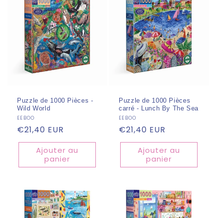
Puzzle de 1000 Pièces -
Puzzle de 1000 Pièces
Wild World
carré - Lunch By The Sea
Fournisseur :
EEBOO
Fournisseur :
EEBOO
Prix
€21,40 EUR
Prix
€21,40 EUR
habituel
habituel
Ajouter au
Ajouter au
panier
panier