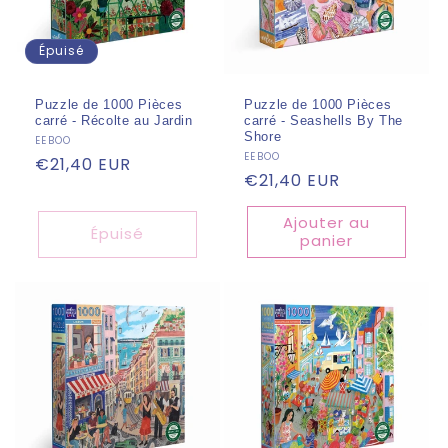
Épuisé
Puzzle de 1000 Pièces
Puzzle de 1000 Pièces
carré - Récolte au Jardin
carré - Seashells By The
Shore
Fournisseur :
EEBOO
Fournisseur :
EEBOO
Prix
€21,40 EUR
Prix
€21,40 EUR
habituel
habituel
Ajouter au
Épuisé
panier