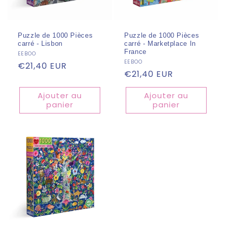
Puzzle de 1000 Pièces
Puzzle de 1000 Pièces
carré - Lisbon
carré - Marketplace In
France
Fournisseur :
EEBOO
Fournisseur :
EEBOO
Prix
€21,40 EUR
Prix
€21,40 EUR
habituel
habituel
Ajouter au
Ajouter au
panier
panier