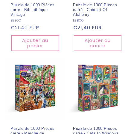
Puzzle de 1000 Pièces
Puzzle de 1000 Pièces
carré - Bibliothèque
carré - Cabinet Of
Vintage
Alchemy
Fournisseur :
EEBOO
Fournisseur :
EEBOO
Prix
€21,40 EUR
Prix
€21,40 EUR
habituel
habituel
Ajouter au
Ajouter au
panier
panier
Puzzle de 1000 Pièces
Puzzle de 1000 Pièces
carré - Marché de
carré - Cats In Windows