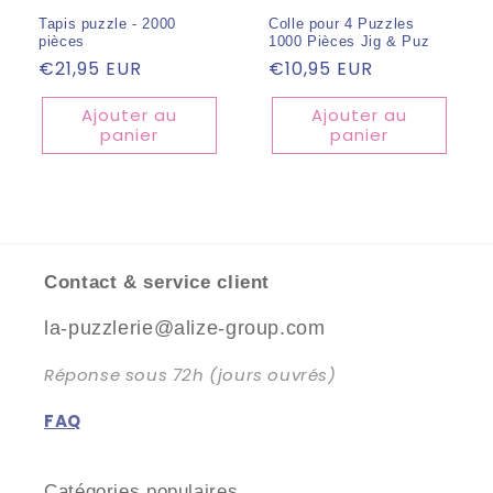
Tapis puzzle - 2000
Colle pour 4 Puzzles
pièces
1000 Pièces Jig & Puz
Prix
€21,95 EUR
Prix
€10,95 EUR
habituel
habituel
Ajouter au
Ajouter au
panier
panier
Contact & service client
la-puzzlerie@alize-group.com
Réponse sous 72h (jours ouvrés)
FAQ
Catégories populaires